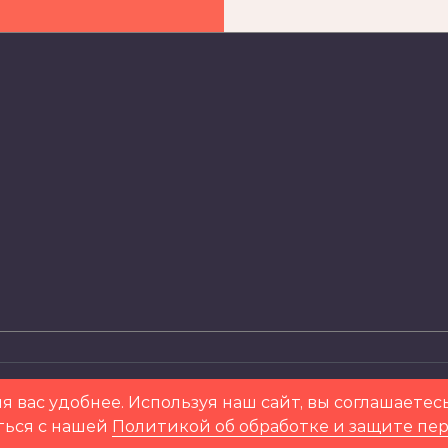
ени Д. Д. Шостаковича
я вас удобнее. Используя наш сайт, вы соглашаетес
ться с нашей
Политикой об обработке и защите пе