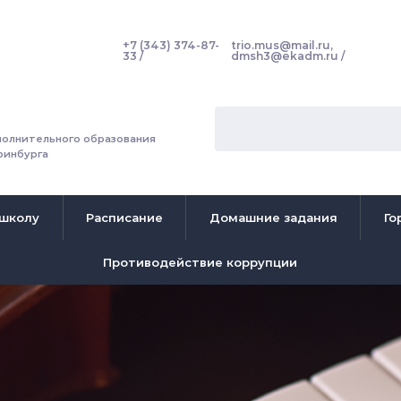
+7 (343) 374-87-
trio.mus@mail.ru,
33
dmsh3@ekadm.ru
олнительного образования
ринбурга
 школу
Расписание
Домашние задания
Го
Противодействие коррупции