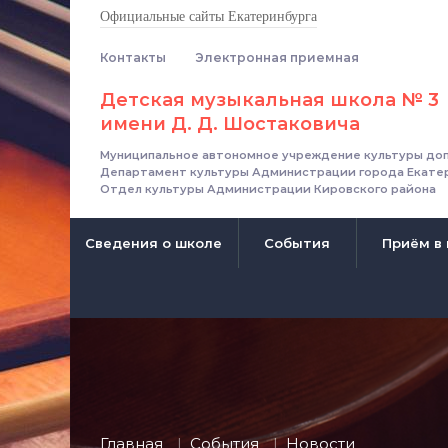
Официальные сайты Екатеринбурга
Контакты
Электронная приемная
Детская музыкальная школа № 3
имени Д. Д. Шостаковича
Муниципальное автономное учреждение культуры доп
Департамент культуры Администрации города Екате
Отдел культуры Администрации Кировского района
Сведения о школе
События
Приём в
Главная
События
Новости