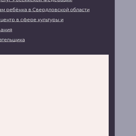
м ребёнка в Свердловской области
центр в сфере культуры и
вания
ательщика