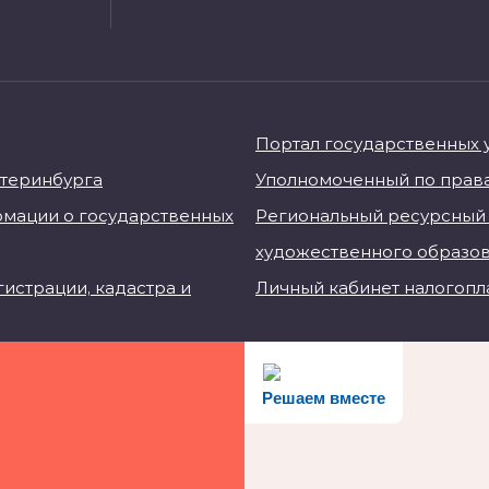
Портал государственных 
атеринбурга
Уполномоченный по права
мации о государственных
Региональный ресурсный 
художественного образо
истрации, кадастра и
Личный кабинет налогопл
Решаем вместе