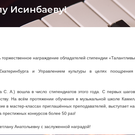
у Исинбаеву!
сь торжественное награждение обладателей стипендии «Талантливы
Екатеринбурга и Управлением культуры в целях поощрения
 С. А.) вошла в число стипендиатов этого года. С первых шаг
сству. На всём протяжении обучения в музыкальной школе Ками
ие в мастер-классах приглашённых преподавателей, выступает на
 престижных конкурсов более 50 раз!
тлану Анатольевну с заслуженной наградой!