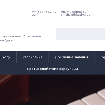
+7 (343) 374-87-
trio.mus@mail.ru,
33
dmsh3@ekadm.ru
олнительного образования
ринбурга
 школу
Расписание
Домашние задания
Го
Противодействие коррупции