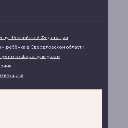
услуг Российской Федерации
м ребёнка в Свердловской области
центр в сфере культуры и
вания
ательщика