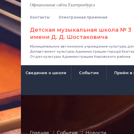
Официальные сайты Екатеринбурга
Контакты
Электронная приемная
Детская музыкальная школа № 3
имени Д. Д. Шостаковича
Муниципальное автономное учреждение культуры доп
Департамент культуры Администрации города Екате
Отдел культуры Администрации Кировского района
Сведения о школе
События
Приём в
Главная
События
Новости