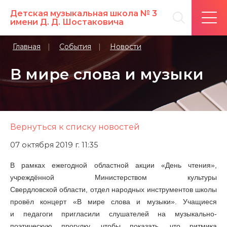
Детская музыкальная школа № 3
имени Д. Д. Шостаковича
Главная
События
Новости
В мире слова и музыки
Вернуться к списку новостей
07 октября 2019 г. 11:35
В рамках ежегодной областной акции «День чтения»,
учреждённой Министерством культуры
Свердловской области, отдел народных инструментов школы
провёл концерт «В мире слова и музыки». Учащиеся
и педагоги пригласили слушателей на музыкально-
поэтическую прогулку, чтобы показать, что ритмика