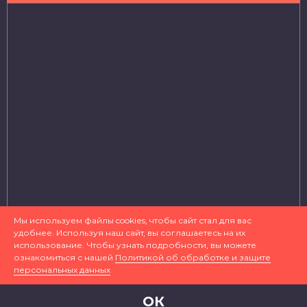
Мы используем файлы cookies, чтобы сайт стал для вас
удобнее. Используя наш сайт, вы соглашаетесь на их
использование. Чтобы узнать подробности, вы можете
ознакомиться с нашей
Политикой об обработке и защите
© 2019 Детская музыкальная школа № 3 имени Д.
персональных данных
Д. Шостаковича
Карта сайта
Разработка сайта
- Вебмотор
ОК